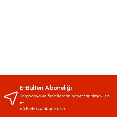
Bu ürünün fiyat bilgisi, resim, ürün açıklamalarında ve diğer konularda yeter
Görüş ve önerileriniz için teşekkür ederiz.
Ürün resmi kalitesiz, bozuk veya görüntülenemiyor.
E-Bülten Aboneliği
Ürün açıklamasında eksik bilgiler bulunuyor.
Kampanya ve fırsatlardan haberdar olmak için
Ürün bilgilerinde hatalar bulunuyor.
e-
Ürün fiyatı diğer sitelerden daha pahalı.
bültenimize abone olun
Bu ürüne benzer farklı alternatifler olmalı.