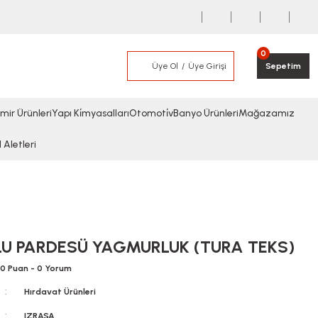
0
Üye Ol
Üye Girişi
Sepetim
mir Ürünleri
Yapı Ki̇myasalları
Otomoti̇v
Banyo Ürünleri
Mağazamız
l Aletleri
U PARDESÜ YAGMURLUK (TURA TEKS)
0 Puan - 0 Yorum
Hırdavat Ürünleri
IZRASA