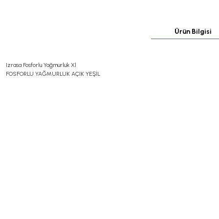
Ürün Bilgisi
Izrasa Fosforlu Yağmurluk Xl
FOSFORLU YAĞMURLUK AÇIK YEŞİL