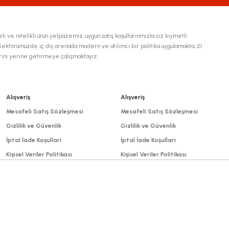
li ve nitelikli ürün yelpazemiz, uygun satış koşullarınmızla siz kıymetli
ktörümüzde iç dış arenada modern ve atılımcı bir politika uygulamakta, 21.
erini yerine getirmeye çalışmaktayız.
Gönder
Alışveriş
Alışveriş
Mesafeli Satış Sözleşmesi
Mesafeli Satış Sözleşmesi
Gizlilik ve Güvenlik
Gizlilik ve Güvenlik
İptal İade Koşullari
İptal İade Koşullari
Kişisel Veriler Politikası
Kişisel Veriler Politikası