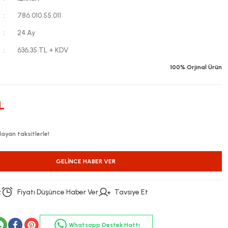
786.010.55.011
24 Ay
636,35 TL + KDV
100% Orjinal Ürün
L
ayan taksitlerle!
GELINCE HABER VER
z
Fiyatı Düşünce Haber Ver
Tavsiye Et
Whatsapp Destek Hattı