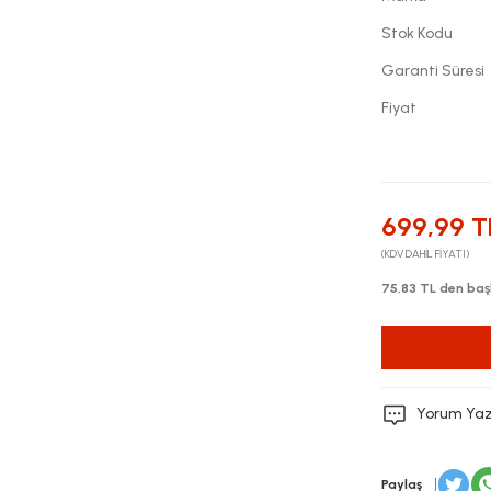
Stok Kodu
Garanti Süresi
Fiyat
699,99 T
(KDV DAHİL FİYATI)
75,83 TL den başl
Yorum Ya
Paylaş