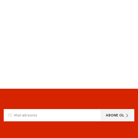
siz gördüğünüz noktaları öneri formunu kullanarak tarafımıza iletebilirsiniz.
Bu ürüne ilk yorumu siz yapın!
Yorum Yaz
ABONE OL