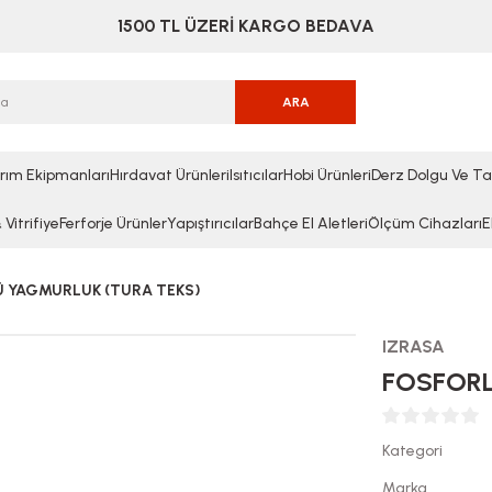
1500 TL ÜZERİ KARGO BEDAVA
ARA
rım Ekipmanları
Hırdavat Ürünleri
Isıtıcılar
Hobi Ürünleri
Derz Dolgu Ve Ta
Vitrifiye
Ferforje Ürünler
Yapıştırıcılar
Bahçe El Aletleri
Ölçüm Cihazları
E
 YAGMURLUK (TURA TEKS)
IZRASA
FOSFORL
Kategori
Marka