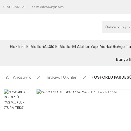
0 (530) 823 70 74
destek@hirdavatgani.com
Elektri̇kli̇ El Aletleri̇
Akülü El Aletleri
El Aletleri
Yapı Market
Bahçe Ta
Banyo & 
Anasayfa
Hırdavat Ürünleri
FOSFORLU PARDESÜ