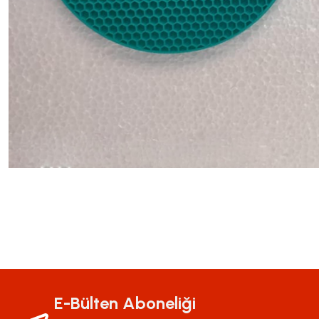
Bu ürünün fiyat bilgisi, resim, ürün açıklamalarında ve diğer konularda yeter
Görüş ve önerileriniz için teşekkür ederiz.
Ürün resmi kalitesiz, bozuk veya görüntülenemiyor.
E-Bülten Aboneliği
Ürün açıklamasında eksik bilgiler bulunuyor.