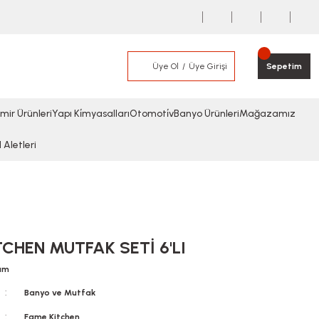
Üye Ol
Üye Girişi
Sepetim
mir Ürünleri
Yapı Ki̇myasalları
Otomoti̇v
Banyo Ürünleri
Mağazamız
l Aletleri
CHEN MUTFAK SETİ 6'LI
rum
Banyo ve Mutfak
Fame Kitchen