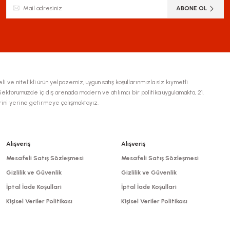
ABONE OL
li ve nitelikli ürün yelpazemiz, uygun satış koşullarınmızla siz kıymetli
ktörümüzde iç dış arenada modern ve atılımcı bir politika uygulamakta, 21.
erini yerine getirmeye çalışmaktayız.
Gönder
Alışveriş
Alışveriş
Mesafeli Satış Sözleşmesi
Mesafeli Satış Sözleşmesi
Gizlilik ve Güvenlik
Gizlilik ve Güvenlik
İptal İade Koşullari
İptal İade Koşullari
Kişisel Veriler Politikası
Kişisel Veriler Politikası