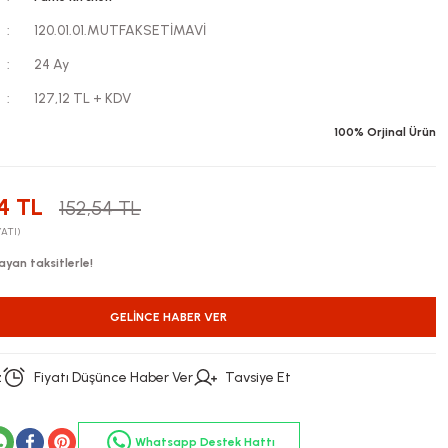
120.01.01.MUTFAKSETİMAVİ
24 Ay
127,12 TL + KDV
100% Orjinal Ürün
4 TL
152,54 TL
YATI)
ayan taksitlerle!
GELINCE HABER VER
z
Fiyatı Düşünce Haber Ver
Tavsiye Et
Whatsapp Destek Hattı