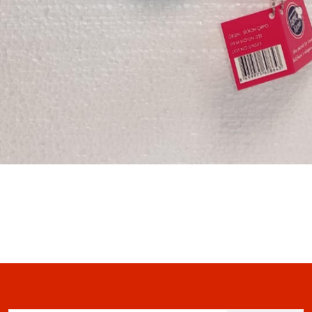
siz gördüğünüz noktaları öneri formunu kullanarak tarafımıza iletebilirsiniz.
Bu ürüne ilk yorumu siz yapın!
Yorum Yaz