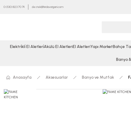
0 (530) 823 70 74
destek@hirdavatgani.com
Elektri̇kli̇ El Aletleri̇
Akülü El Aletleri
El Aletleri
Yapı Market
Bahçe Ta
Banyo & 
Anasayfa
Aksesuarlar
Banyo ve Mutfak
F