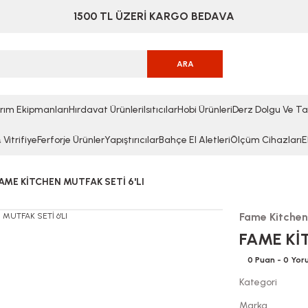
1500 TL ÜZERİ KARGO BEDAVA
ARA
rım Ekipmanları
Hırdavat Ürünleri
Isıtıcılar
Hobi Ürünleri
Derz Dolgu Ve Ta
Vitrifiye
Ferforje Ürünler
Yapıştırıcılar
Bahçe El Aletleri
Ölçüm Cihazları
E
AME KİTCHEN MUTFAK SETİ 6'LI
Fame Kitchen
FAME KİT
0 Puan - 0 Yo
Kategori
Marka