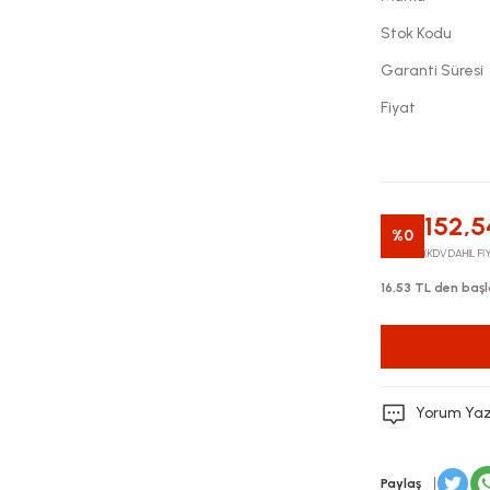
Stok Kodu
Garanti Süresi
Fiyat
152,5
%0
(KDV DAHİL Fİ
16,53 TL den başl
Yorum Ya
Paylaş