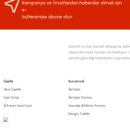
Kampanya ve fırsatlardan haberdar olmak için
Ürün bilgilerinde hatalar bulunuyor.
e-
Ürün fiyatı diğer sitelerden daha pahalı.
bültenimize abone olun
Bu ürüne benzer farklı alternatifler olmalı.
Güvenli ve hızlı hizmet anlayışımız kalite
müşterilerimize hizmet vermekteyiz. Se
yüzyılın getirdiği teknolojilerin gerekl
Üyelik
Kurumsal
Yeni Üyelik
İletişim
Üye Girişi
İletişim Formu
Şifremi Unuttum
Havale Bildirim Formu
Kargo Takibi