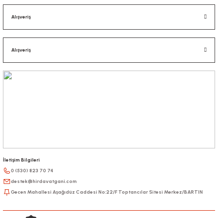
Alışveriş
Alışveriş
İletişim Bilgileri
0 (530) 823 70 74
destek@hirdavatgani.com
Gecen Mahallesi Aşağıdüz Caddesi No:22/F Toptancılar Sitesi Merkez/BARTIN