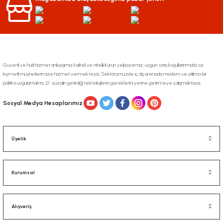
Gönder
Güvenli ve hızlı hizmet anlayışımız kaliteli ve nitelikli ürün yelpazemiz, uygun satış koşullarınmızla siz
kıymetli müşterilerimize hizmet vermekteyiz. Sektörümüzde iç dış arenada modern ve atılımcı bir
politika uygulamakta, 21. yüzyılın getirdiği teknolojilerin gereklerini yerine getirmeye çalışmaktayız.
Sosyal Medya Hesaplarımız
Üyelik
Kurumsal
Alışveriş