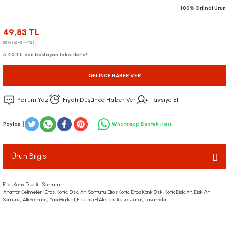
100% Orjinal Ürün
49,83 TL
(KDV DAHİL FİYATI)
5,40 TL den başlayan taksitlerle!
GELINCE HABER VER
Yorum Yaz
Fiyatı Düşünce Haber Ver
Tavsiye Et
Paylaş
Whatsapp Destek Hattı
Ürün Bilgisi
Eltos Konik Disk Altı Somunu
Anahtar Kelimeler : Eltos, Konik, Disk, Altı, Somunu, Eltos Konik, Eltos Konik Disk, Konik Disk Altı, Disk Altı
Somunu, Altı Somunu, Yapı Market, Elektrikli El Aletleri, Aksesuarlar, Taşlamalar