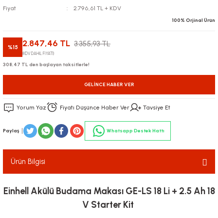
Fiyat
2.796,61 TL + KDV
100% Orjinal Ürün
2.847,46 TL
3.355,93 TL
%15
(KDV DAHİL FİYATI)
308,47 TL den başlayan taksitlerle!
GELINCE HABER VER
Yorum Yaz
Fiyatı Düşünce Haber Ver
Tavsiye Et
Paylaş
Whatsapp Destek Hattı
Ürün Bilgisi
Einhell Akülü Budama Makası GE-LS 18 Li + 2.5 Ah 18
V Starter Kit