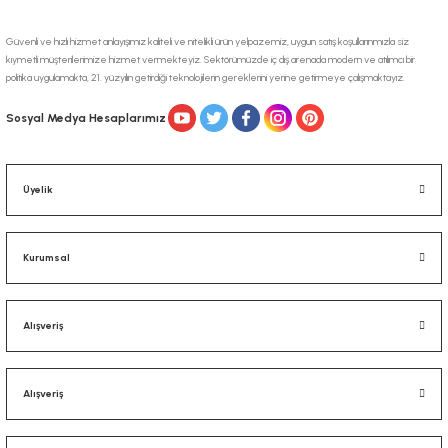
Güvenli ve hızlı hizmet anlayışımız kaliteli ve nitelikli ürün yelpazemiz, uygun satış koşullarınmızla siz
kıymetli müşterilerimize hizmet vermekteyiz. Sektörümüzde iç dış arenada modern ve atılımcı bir
politika uygulamakta, 21. yüzyılın getirdiği teknolojilerin gereklerini yerine getirmeye çalışmaktayız.
Gönder
Sosyal Medya Hesaplarımız
Üyelik
Kurumsal
Alışveriş
Alışveriş