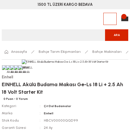
1500 TL ÜZERİ KARGO BEDAVA
ARA
Anasayfa
Bahçe Tarım Ekipmanları
Bahçe Makinaları
Einhell
EINHELL Akülü Budama Makası Ge-Ls 18 Li + 2.5 Ah
18 Volt Starter Kit
0 Puan - 0 Yorum
Kategori
Çit Dal Budamalar
Marka
Einhell
Stok Kodu
HBCV00000QQD99
Garanti Süresi
24 Ay