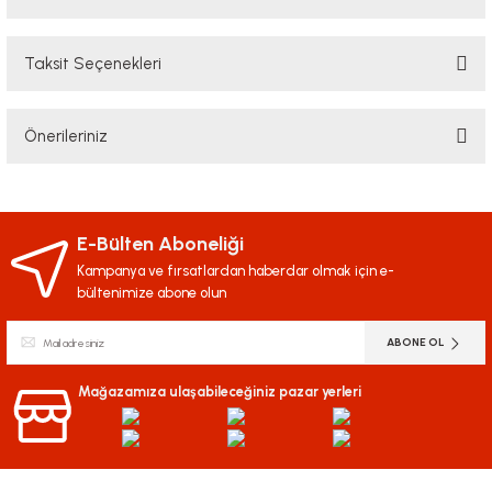
Taksit Seçenekleri
Bu ürüne ilk yorumu siz yapın!
Önerileriniz
Yorum Yaz
Bu ürünün fiyat bilgisi, resim, ürün açıklamalarında ve diğer konularda
yetersiz gördüğünüz noktaları öneri formunu kullanarak tarafımıza
iletebilirsiniz.
E-Bülten Aboneliği
Görüş ve önerileriniz için teşekkür ederiz.
Kampanya ve fırsatlardan haberdar olmak için e-
bültenimize abone olun
Ürün resmi kalitesiz, bozuk veya görüntülenemiyor.
ABONE OL
Ürün açıklamasında eksik bilgiler bulunuyor.
Ürün bilgilerinde hatalar bulunuyor.
Mağazamıza ulaşabileceğiniz pazar yerleri
Ürün fiyatı diğer sitelerden daha pahalı.
Bu ürüne benzer farklı alternatifler olmalı.