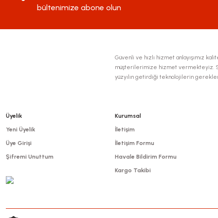
Ürün fiyatı diğer sitelerden daha pahalı.
bültenimize abone olun
Bu ürüne benzer farklı alternatifler olmalı.
Güvenli ve hızlı hizmet anlayışımız kalite
müşterilerimize hizmet vermekteyiz. Se
yüzyılın getirdiği teknolojilerin gerekl
Üyelik
Kurumsal
Yeni Üyelik
İletişim
Üye Girişi
İletişim Formu
Şifremi Unuttum
Havale Bildirim Formu
Kargo Takibi