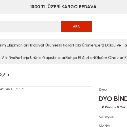
1500 TL ÜZERİ KARGO BEDAVA
ARA
rım Ekipmanları
Hırdavat Ürünleri
Isıtıcılar
Hobi Ürünleri
Derz Dolgu Ve Ta
Vitrifiye
Ferforje Ürünler
Yapıştırıcılar
Bahçe El Aletleri
Ölçüm Cihazları
E
,5 lt.
Dyo
DYO BİND
0 Puan - 0 Yo
Kategori
Marka