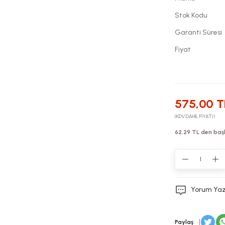
Stok Kodu
Garanti Süresi
Fiyat
575,00 T
(KDV DAHİL FİYATI)
62,29 TL den başl
Yorum Ya
Paylaş