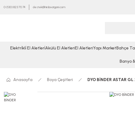
0 (530) 823 70 74
destek@hirdavatgani.com
Elektri̇kli̇ El Aletleri̇
Akülü El Aletleri
El Aletleri
Yapı Market
Bahçe Ta
Banyo & 
Anasayfa
Boya Çeşitleri
DYO BİNDER ASTAR GL 2