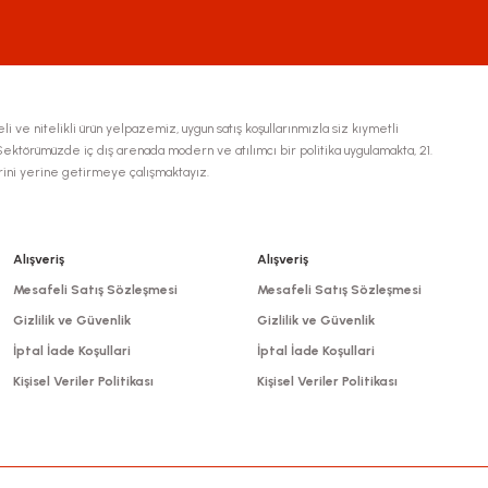
li ve nitelikli ürün yelpazemiz, uygun satış koşullarınmızla siz kıymetli
ktörümüzde iç dış arenada modern ve atılımcı bir politika uygulamakta, 21.
erini yerine getirmeye çalışmaktayız.
Gönder
Alışveriş
Alışveriş
Mesafeli Satış Sözleşmesi
Mesafeli Satış Sözleşmesi
Gizlilik ve Güvenlik
Gizlilik ve Güvenlik
İptal İade Koşullari
İptal İade Koşullari
Kişisel Veriler Politikası
Kişisel Veriler Politikası