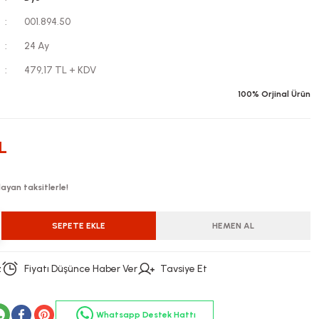
001.894.50
24 Ay
479,17 TL + KDV
100% Orjinal Ürün
L
ayan taksitlerle!
SEPETE EKLE
HEMEN AL
z
Fiyatı Düşünce Haber Ver
Tavsiye Et
Whatsapp Destek Hattı