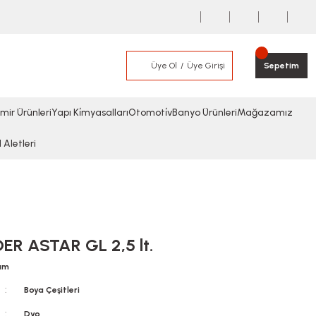
Üye Ol
Üye Girişi
Sepetim
mir Ürünleri
Yapı Ki̇myasalları
Otomoti̇v
Banyo Ürünleri
Mağazamız
l Aletleri
ER ASTAR GL 2,5 lt.
rum
Boya Çeşitleri
Dyo