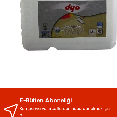
Bu ürünün fiyat bilgisi, resim, ürün açıklamalarında ve diğer konularda yeter
Görüş ve önerileriniz için teşekkür ederiz.
Ürün resmi kalitesiz, bozuk veya görüntülenemiyor.
E-Bülten Aboneliği
Ürün açıklamasında eksik bilgiler bulunuyor.
Kampanya ve fırsatlardan haberdar olmak için
Ürün bilgilerinde hatalar bulunuyor.
e-