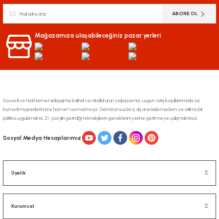
Ürün resmi kalitesiz, bozuk veya görüntülenemiyor.
ABONE OL
Ürün açıklamasında eksik bilgiler bulunuyor.
Ürün bilgilerinde hatalar bulunuyor.
Mağazamıza ulaşabileceğiniz pazar yerleri
Ürün fiyatı diğer sitelerden daha pahalı.
Bu ürüne benzer farklı alternatifler olmalı.
Güvenli ve hızlı hizmet anlayışımız kaliteli ve nitelikli ürün yelpazemiz, uygun satış koşullarınmızla siz
kıymetli müşterilerimize hizmet vermekteyiz. Sektörümüzde iç dış arenada modern ve atılımcı bir
politika uygulamakta, 21. yüzyılın getirdiği teknolojilerin gereklerini yerine getirmeye çalışmaktayız.
Gönder
Sosyal Medya Hesaplarımız
Üyelik
Kurumsal