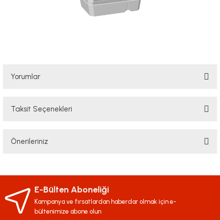
Yorumlar
Taksit Seçenekleri
Bu ürüne ilk yorumu siz yapın!
Önerileriniz
Yorum Yaz
Bu ürünün fiyat bilgisi, resim, ürün açıklamalarında ve diğer konularda
yetersiz gördüğünüz noktaları öneri formunu kullanarak tarafımıza
iletebilirsiniz.
E-Bülten Aboneliği
Görüş ve önerileriniz için teşekkür ederiz.
Kampanya ve fırsatlardan haberdar olmak için e-
bültenimize abone olun