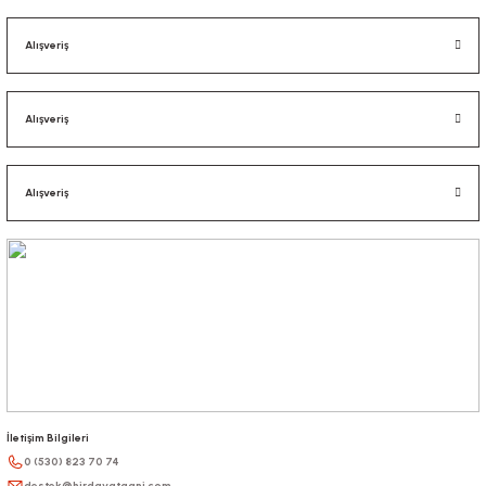
Alışveriş
Alışveriş
Alışveriş
İletişim Bilgileri
0 (530) 823 70 74
destek@hirdavatgani.com