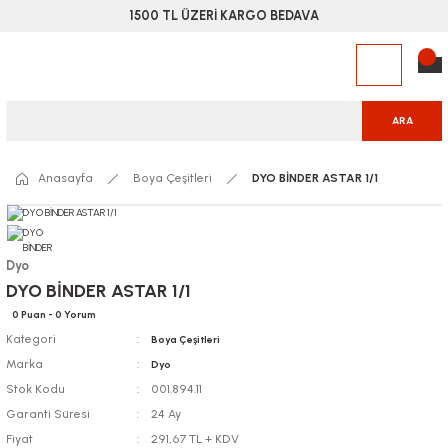
1500 TL ÜZERİ KARGO BEDAVA
ARA
Anasayfa
Boya Çeşitleri
DYO BİNDER ASTAR 1/1
Dyo
DYO BİNDER ASTAR 1/1
0 Puan - 0 Yorum
Kategori
Boya Çeşitleri
Marka
Dyo
Stok Kodu
001.894.11
Garanti Süresi
24 Ay
Fiyat
291,67 TL + KDV