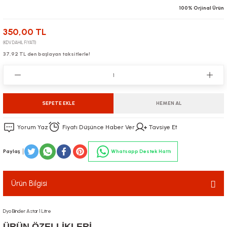
100% Orjinal Ürün
350,00 TL
(KDV DAHİL FİYATI)
37,92 TL den başlayan taksitlerle!
SEPETE EKLE
HEMEN AL
Yorum Yaz
Fiyatı Düşünce Haber Ver
Tavsiye Et
Paylaş
Whatsapp Destek Hattı
Ürün Bilgisi
Dyo Binder Astar 1 Litre
ÜRÜN ÖZELL
İKLERİ