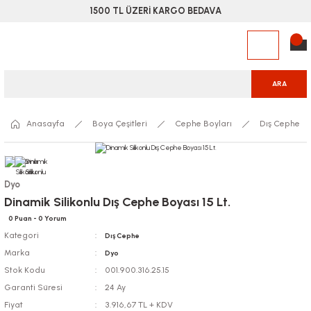
1500 TL ÜZERİ KARGO BEDAVA
ARA
Anasayfa
Boya Çeşitleri
Cephe Boyları
Dış Cephe
Dyo
Dinamik Silikonlu Dış Cephe Boyası 15 Lt.
0 Puan - 0 Yorum
Kategori
Dış Cephe
Marka
Dyo
Stok Kodu
001.900.316.25.15
Garanti Süresi
24 Ay
Fiyat
3.916,67 TL + KDV