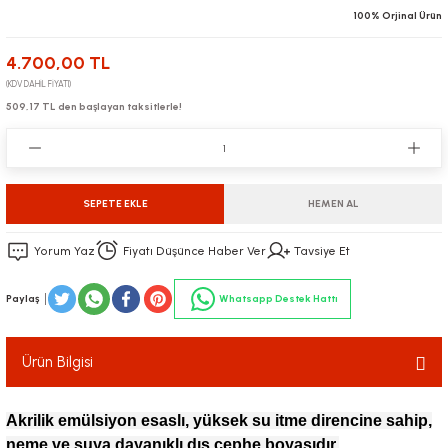
100% Orjinal Ürün
4.700,00 TL
(KDV DAHİL FİYATI)
509,17 TL den başlayan taksitlerle!
SEPETE EKLE
HEMEN AL
Yorum Yaz
Fiyatı Düşünce Haber Ver
Tavsiye Et
Paylaş
Whatsapp Destek Hattı
Ürün Bilgisi
Akrilik emülsiyon esaslı, yüksek su itme direncine sahip,
neme ve suya dayanıklı dış cephe boyasıdır.