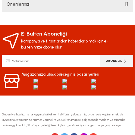
Önerileriniz
Yorum Yaz
Bu ürünün fiyat bilgisi, resim, ürün açıklamalarında ve diğer konularda
yetersiz gördüğünüz noktaları öneri formunu kullanarak tarafımıza
iletebilirsiniz.
E-Bülten Aboneliği
Görüş ve önerileriniz için teşekkür ederiz.
Kampanya ve fırsatlardan haberdar olmak için e-
bültenimize abone olun
Ürün resmi kalitesiz, bozuk veya görüntülenemiyor.
ABONE OL
Ürün açıklamasında eksik bilgiler bulunuyor.
Ürün bilgilerinde hatalar bulunuyor.
Mağazamıza ulaşabileceğiniz pazar yerleri
Ürün fiyatı diğer sitelerden daha pahalı.
Bu ürüne benzer farklı alternatifler olmalı.
Güvenli ve hızlı hizmet anlayışımız kaliteli ve nitelikli ürün yelpazemiz, uygun satış koşullarınmızla siz
kıymetli müşterilerimize hizmet vermekteyiz. Sektörümüzde iç dış arenada modern ve atılımcı bir
politika uygulamakta, 21. yüzyılın getirdiği teknolojilerin gereklerini yerine getirmeye çalışmaktayız.
Gönder