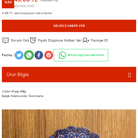
90,00 TL
%50
(KDV DAHİL FİYATI)
4,88 TL den başlayan taksitlerle!
GELINCE HABER VER
Yorum Yaz
Fiyatı Düşünce Haber Ver
Tavsiye Et
Paylaş
Whatsapp Destek Hattı
Ürün Bilgisi
3 Adet Ahşap Altlığı
Bulaşık Makinesinde Yıkamayınız.