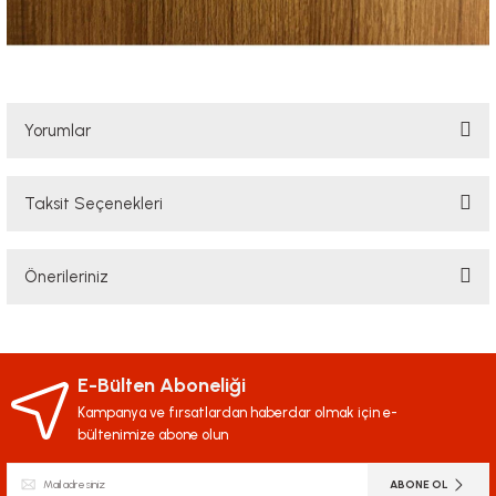
Yorumlar
Taksit Seçenekleri
Bu ürüne ilk yorumu siz yapın!
Önerileriniz
Yorum Yaz
Bu ürünün fiyat bilgisi, resim, ürün açıklamalarında ve diğer konularda
yetersiz gördüğünüz noktaları öneri formunu kullanarak tarafımıza
iletebilirsiniz.
E-Bülten Aboneliği
Görüş ve önerileriniz için teşekkür ederiz.
Kampanya ve fırsatlardan haberdar olmak için e-
bültenimize abone olun
Ürün resmi kalitesiz, bozuk veya görüntülenemiyor.
ABONE OL
Ürün açıklamasında eksik bilgiler bulunuyor.