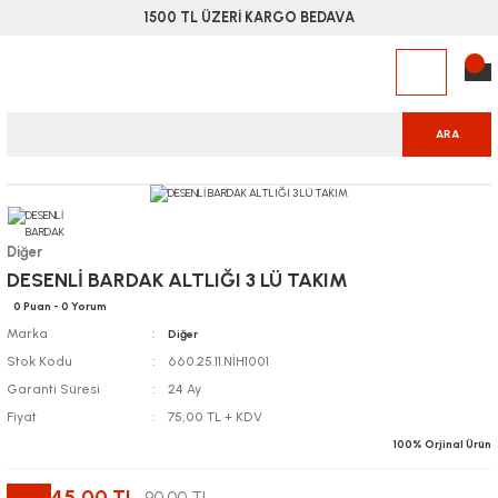
1500 TL ÜZERİ KARGO BEDAVA
ARA
Diğer
DESENLİ BARDAK ALTLIĞI 3 LÜ TAKIM
0 Puan - 0 Yorum
Marka
Diğer
Stok Kodu
660.25.11.NİH1001
Garanti Süresi
24 Ay
Fiyat
75,00 TL + KDV
100% Orjinal Ürün
45,00 TL