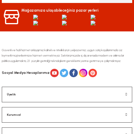
Ürün bilgilerinde hatalar bulunuyor.
Mağazamıza ulaşabileceğiniz pazar yerleri
Ürün fiyatı diğer sitelerden daha pahalı.
Bu ürüne benzer farklı alternatifler olmalı.
Güvenli ve hızlı hizmet anlayışımız kaliteli ve nitelikli ürün yelpazemiz, uygun satış koşullarınmızla siz
kıymetli müşterilerimize hizmet vermekteyiz. Sektörümüzde iç dış arenada modern ve atılımcı bir
politika uygulamakta, 21. yüzyılın getirdiği teknolojilerin gereklerini yerine getirmeye çalışmaktayız.
Gönder
Sosyal Medya Hesaplarımız
Üyelik
Kurumsal