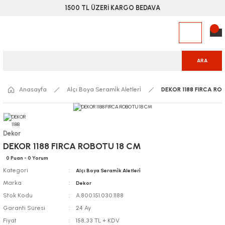
1500 TL ÜZERİ KARGO BEDAVA
ARA
Anasayfa
Alçı Boya Serami̇k Aletleri̇
DEKOR 1188 FIRCA RO
Dekor
DEKOR 1188 FIRCA ROBOTU 18 CM
0 Puan - 0 Yorum
Kategori
Alçı Boya Serami̇k Aletleri̇
Marka
Dekor
Stok Kodu
A.800.151.030.1188
Garanti Süresi
24 Ay
Fiyat
158,33 TL + KDV