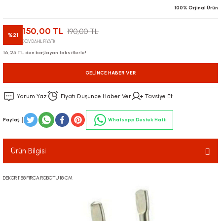
100% Orjinal Ürün
150,00 TL
190,00 TL
%21
(KDV DAHİL FİYATI)
16,25 TL den başlayan taksitlerle!
GELINCE HABER VER
Yorum Yaz
Fiyatı Düşünce Haber Ver
Tavsiye Et
Paylaş
Whatsapp Destek Hattı
Ürün Bilgisi
DEKOR 1188 FIRCA ROBOTU 18 CM