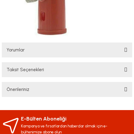
Yorumlar
Taksit Seçenekleri
Bu ürüne ilk yorumu siz yapın!
Önerileriniz
Yorum Yaz
Bu ürünün fiyat bilgisi, resim, ürün açıklamalarında ve diğer konularda
yetersiz gördüğünüz noktaları öneri formunu kullanarak tarafımıza
iletebilirsiniz.
E-Bülten Aboneliği
Görüş ve önerileriniz için teşekkür ederiz.
Kampanya ve fırsatlardan haberdar olmak için e-
bültenimize abone olun