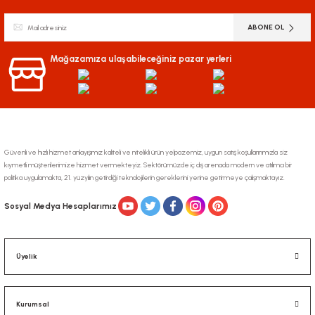
Ürün resmi kalitesiz, bozuk veya görüntülenemiyor.
ABONE OL
Ürün açıklamasında eksik bilgiler bulunuyor.
Ürün bilgilerinde hatalar bulunuyor.
Mağazamıza ulaşabileceğiniz pazar yerleri
Ürün fiyatı diğer sitelerden daha pahalı.
Bu ürüne benzer farklı alternatifler olmalı.
Güvenli ve hızlı hizmet anlayışımız kaliteli ve nitelikli ürün yelpazemiz, uygun satış koşullarınmızla siz
kıymetli müşterilerimize hizmet vermekteyiz. Sektörümüzde iç dış arenada modern ve atılımcı bir
politika uygulamakta, 21. yüzyılın getirdiği teknolojilerin gereklerini yerine getirmeye çalışmaktayız.
Gönder
Sosyal Medya Hesaplarımız
Üyelik
Kurumsal