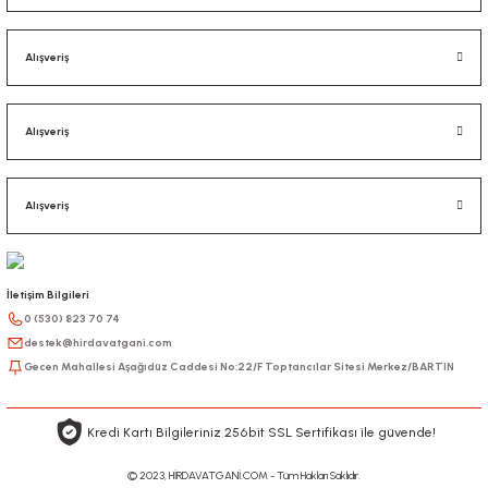
Alışveriş
Alışveriş
Alışveriş
İletişim Bilgileri
0 (530) 823 70 74
destek@hirdavatgani.com
Gecen Mahallesi Aşağıdüz Caddesi No:22/F Toptancılar Sitesi Merkez/BARTIN
Kredi Kartı Bilgileriniz 256bit SSL Sertifikası ile güvende!
© 2023, HİRDAVATGANİ.COM - Tüm Hakları Saklıdır.