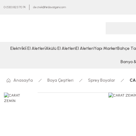
0 (530) 823 70 74
destek@hirdavatgani.com
Elektri̇kli̇ El Aletleri̇
Akülü El Aletleri
El Aletleri
Yapı Market
Bahçe Ta
Banyo & 
Anasayfa
Boya Çeşitleri
Sprey Boyalar
CA