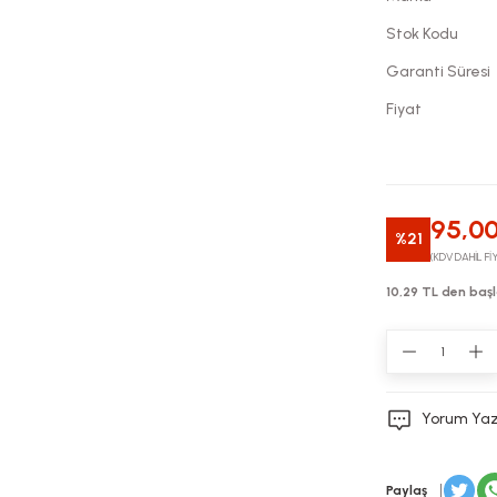
Stok Kodu
Garanti Süresi
Fiyat
95,00
%21
(KDV DAHİL Fİ
10,29 TL den başl
Yorum Ya
Paylaş