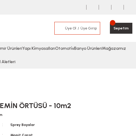
Üye Ol
Üye Girişi
Sepetim
mir Ürünleri
Yapı Ki̇myasalları
Otomoti̇v
Banyo Ürünleri
Mağazamız
l Aletleri
EMİN ÖRTÜSÜ - 10m2
um
Sprey Boyalar
Mopit Carat