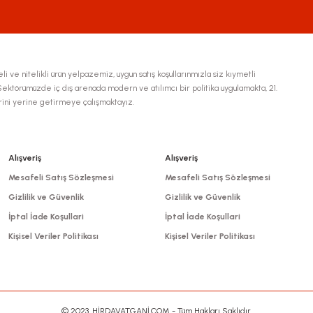
li ve nitelikli ürün yelpazemiz, uygun satış koşullarınmızla siz kıymetli
ktörümüzde iç dış arenada modern ve atılımcı bir politika uygulamakta, 21.
erini yerine getirmeye çalışmaktayız.
Gönder
Alışveriş
Alışveriş
Mesafeli Satış Sözleşmesi
Mesafeli Satış Sözleşmesi
Gizlilik ve Güvenlik
Gizlilik ve Güvenlik
İptal İade Koşullari
İptal İade Koşullari
Kişisel Veriler Politikası
Kişisel Veriler Politikası
© 2023, HİRDAVATGANİ.COM - Tüm Hakları Saklıdır.