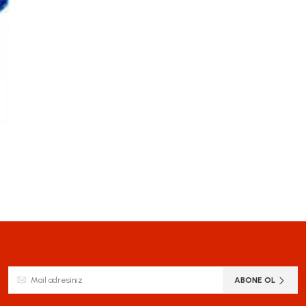
siz gördüğünüz noktaları öneri formunu kullanarak tarafımıza iletebilirsiniz.
ABONE OL