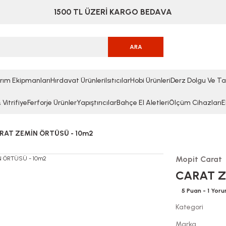
1500 TL ÜZERİ KARGO BEDAVA
ARA
rım Ekipmanları
Hırdavat Ürünleri
Isıtıcılar
Hobi Ürünleri
Derz Dolgu Ve Ta
Vitrifiye
Ferforje Ürünler
Yapıştırıcılar
Bahçe El Aletleri
Ölçüm Cihazları
E
RAT ZEMİN ÖRTÜSÜ - 10m2
Mopit Carat
CARAT Z
5 Puan - 1 Yor
Kategori
Marka