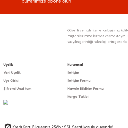
bültenimize abone olun
Bu ürüne benzer farklı alternatifler olmalı.
Yorum Yaz
Güvenli ve hızlı hizmet anlayışımız kalite
müşterilerimize hizmet vermekteyiz. Se
yüzyılın getirdiği teknolojilerin gerekl
Üyelik
Kurumsal
Yeni Üyelik
İletişim
Üye Girişi
İletişim Formu
Şifremi Unuttum
Havale Bildirim Formu
Kargo Takibi
Kredi Kartı Bilgileriniz 256bit SSL Sertifikası ile güvende!