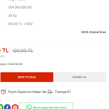
004.390.003.010
24 Ay
100,00 TL + KDV
100% Orjinal Ürün
 TL
120,00 TL
YATI)
ayan taksitlerle!
SEPETE EKLE
HEMEN AL
z
Fiyatı Düşünce Haber Ver
Tavsiye Et
Whatsapp Destek Hattı