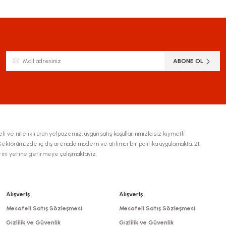
siz gördüğünüz noktaları öneri formunu kullanarak tarafımıza iletebilirsiniz.
Bu ürüne ilk yorumu siz yapın!
Yorum Yaz
ABONE OL
li ve nitelikli ürün yelpazemiz, uygun satış koşullarınmızla siz kıymetli
ktörümüzde iç dış arenada modern ve atılımcı bir politika uygulamakta, 21.
erini yerine getirmeye çalışmaktayız.
Gönder
Alışveriş
Alışveriş
Mesafeli Satış Sözleşmesi
Mesafeli Satış Sözleşmesi
Gizlilik ve Güvenlik
Gizlilik ve Güvenlik