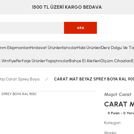
1500 TL ÜZERİ KARGO BEDAVA
ARA
rım Ekipmanları
Hırdavat Ürünleri
Isıtıcılar
Hobi Ürünleri
Derz Dolgu Ve Ta
Vitrifiye
Ferforje Ürünler
Yapıştırıcılar
Bahçe El Aletleri
Ölçüm Cihazları
E
ip Carat Sprey Boya
CARAT MAT BEYAZ SPREY BOYA RAL 90
Mopit Carat
CARAT M
0 Puan - 0 Yo
Kategori
Marka