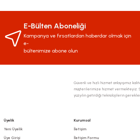
Bu ürünün fiyat bilgisi, resim, ürün açıklamalarında ve diğer konularda yeter
Görüş ve önerileriniz için teşekkür ederiz.
Ürün resmi kalitesiz, bozuk veya görüntülenemiyor.
E-Bülten Aboneliği
Ürün açıklamasında eksik bilgiler bulunuyor.
Kampanya ve fırsatlardan haberdar olmak için
Ürün bilgilerinde hatalar bulunuyor.
e-
Ürün fiyatı diğer sitelerden daha pahalı.
bültenimize abone olun
Bu ürüne benzer farklı alternatifler olmalı.
Güvenli ve hızlı hizmet anlayışımız kalite
müşterilerimize hizmet vermekteyiz. Se
yüzyılın getirdiği teknolojilerin gerekl
Üyelik
Kurumsal
Yeni Üyelik
İletişim
Üye Girişi
İletişim Formu