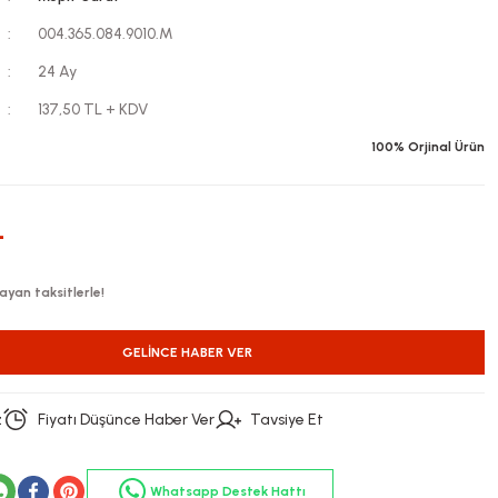
004.365.084.9010.M
24 Ay
137,50 TL + KDV
100% Orjinal Ürün
L
ayan taksitlerle!
GELINCE HABER VER
z
Fiyatı Düşünce Haber Ver
Tavsiye Et
Whatsapp Destek Hattı