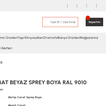
Üye Ol
Üye Girişi
Sepetim
mir Ürünleri
Yapı Ki̇myasalları
Otomoti̇v
Banyo Ürünleri
Mağazamız
l Aletleri
10
AT BEYAZ SPREY BOYA RAL 9010
rum
Motip Carat Sprey Boya
Mopit Carat