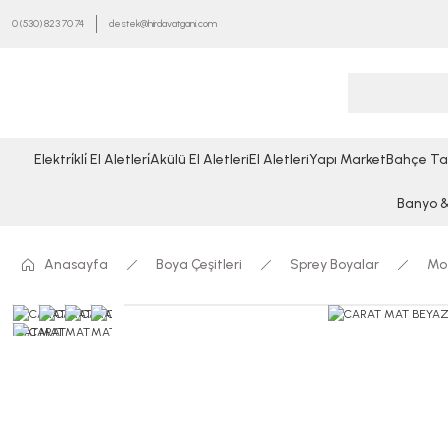
0 (530) 823 70 74
destek@hirdavatgani.com
Elektri̇kli̇ El Aletleri̇
Akülü El Aletleri
El Aletleri
Yapı Market
Bahçe Ta
Banyo & 
Anasayfa
Boya Çeşitleri
Sprey Boyalar
Mot