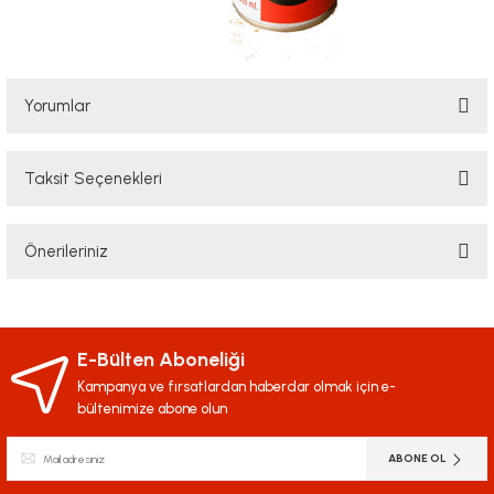
Yorumlar
Taksit Seçenekleri
Bu ürüne ilk yorumu siz yapın!
Önerileriniz
Yorum Yaz
Bu ürünün fiyat bilgisi, resim, ürün açıklamalarında ve diğer konularda
yetersiz gördüğünüz noktaları öneri formunu kullanarak tarafımıza
iletebilirsiniz.
E-Bülten Aboneliği
Görüş ve önerileriniz için teşekkür ederiz.
Kampanya ve fırsatlardan haberdar olmak için e-
bültenimize abone olun
Ürün resmi kalitesiz, bozuk veya görüntülenemiyor.
ABONE OL
Ürün açıklamasında eksik bilgiler bulunuyor.