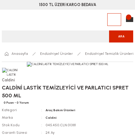
1500 TL ÜZERİ KARGO BEDAVA
ARA
Anasayfa
Endüstriyel Ürünler
Endüstriyel Temizlik Ürünleri
Caldini
CALDİNİ LASTİK TEMİZLEYİCİ VE PARLATICI SPRET
500 ML
0 Puan - 0 Yorum
Kategori
Araç Bakım Ürünleri
Marka
Caldini
Stok Kodu
045.450.CLN.01381
Garanti Süresi
24 Ay