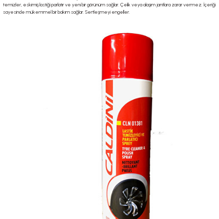
temizler, eskimiş lastiği parlatır ve yeni bir görünüm sağlar. Çelik veya alaşım jantlara zarar vermez. İçeriği
sayesinde mükemmel bir bakım sağlar. Sertleşmeyi engeller.