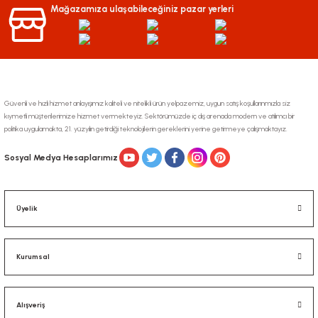
Ürün bilgilerinde hatalar bulunuyor.
Mağazamıza ulaşabileceğiniz pazar yerleri
Ürün fiyatı diğer sitelerden daha pahalı.
Bu ürüne benzer farklı alternatifler olmalı.
Güvenli ve hızlı hizmet anlayışımız kaliteli ve nitelikli ürün yelpazemiz, uygun satış koşullarınmızla siz
kıymetli müşterilerimize hizmet vermekteyiz. Sektörümüzde iç dış arenada modern ve atılımcı bir
politika uygulamakta, 21. yüzyılın getirdiği teknolojilerin gereklerini yerine getirmeye çalışmaktayız.
Gönder
Sosyal Medya Hesaplarımız
Üyelik
Kurumsal
Alışveriş