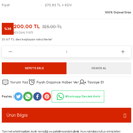
Fiyat
270,83 TL + KDV
100% Orjinal Ürün
200,00 TL
325,00 TL
%38
(KDV DAHİL FİYATI)
21,67 TL den başlayan taksitlerle!
SEPETE EKLE
HEMEN AL
Yorum Yaz
Fiyatı Düşünce Haber Ver
Tavsiye Et
Paylaş
Whatsapp Destek Hattı
Ürün Bilgisi
Tüm tekerlekli taşıtların, lastik temizliği ve parlatılmasında kullanılır. İnce noktalara nüfuz etmiş kirleri