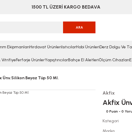
1500 TL ÜZERİ KARGO BEDAVA
ARA
rım Ekipmanları
Hırdavat Ürünleri
Isıtıcılar
Hobi Ürünleri
Derz Dolgu Ve Ta
Vitrifiye
Ferforje Ürünler
Yapıştırıcılar
Bahçe El Aletleri
Ölçüm Cihazları
E
x Ünv.Silikon Beyaz Tüp 50 Ml.
Akfix
Akfix Ünv
0 Puan - 0 Yo
Kategori
Marka