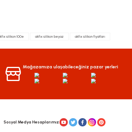
kfix silikon 100e
akfix silikon beyaz
akfix silikon fiyatları
Mağazamıza ulaşabileceğiniz pazar yerleri
Sosyal Medya Hesaplarımız