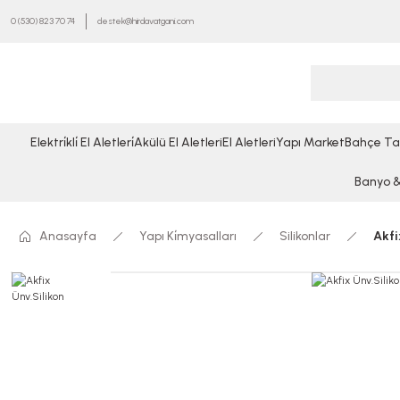
0 (530) 823 70 74
destek@hirdavatgani.com
Elektri̇kli̇ El Aletleri̇
Akülü El Aletleri
El Aletleri
Yapı Market
Bahçe Ta
Banyo & 
Anasayfa
Yapı Ki̇myasalları
Silikonlar
Akfi