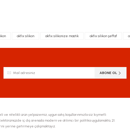
siz gördüğünüz noktaları öneri formunu kullanarak tarafımıza iletebilirsiniz.
likon
akfix silikon
akfix silikonize mastik
akfix silikon şeffaf
a
Bu ürüne ilk yorumu siz yapın!
Yorum Yaz
ABONE OL
li ve nitelikli ürün yelpazemiz, uygun satış koşullarınmızla siz kıymetli
Gönder
ktörümüzde iç dış arenada modern ve atılımcı bir politika uygulamakta, 21.
erini yerine getirmeye çalışmaktayız.