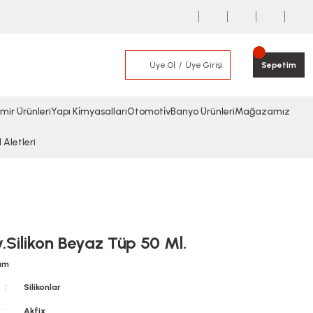
Üye Ol
Üye Girişi
Sepetim
mir Ürünleri
Yapı Ki̇myasalları
Otomoti̇v
Banyo Ürünleri
Mağazamız
l Aletleri
.Silikon Beyaz Tüp 50 Ml.
rum
Silikonlar
Akfix