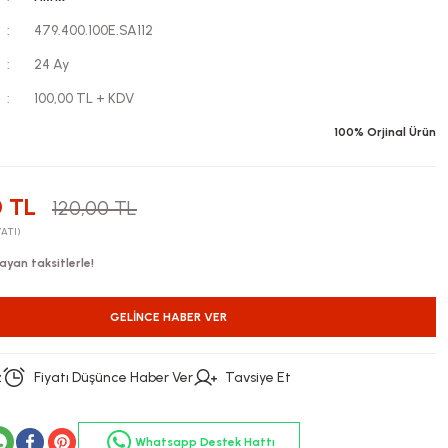
479.400.100E.SA112
24 Ay
100,00 TL + KDV
100% Orjinal Ürün
 TL
120,00 TL
YATI)
ayan taksitlerle!
GELINCE HABER VER
z
Fiyatı Düşünce Haber Ver
Tavsiye Et
Whatsapp Destek Hattı