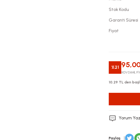
Stok Kodu
Garanti Süresi
Fiyat
95,00
%21
(KDV DAHİL Fİ
10,29 TL den başl
Yorum Ya
Paylaş