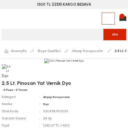
1500 TL ÜZERİ KARGO BEDAVA
ARA
Anasayfa
Boya Çeşitleri
Ahşap Koruyucular
2,5 Lt. 
Dyo
2,5 Lt. Pinosan Yat Vernik Dyo
0 Puan - 0 Yorum
Kategori
Ahşap Koruyucular
Marka
Dyo
Stok Kodu
001.938.9001.55
Garanti Süresi
24 Ay
Fiyat
1.041,67 TL + KDV