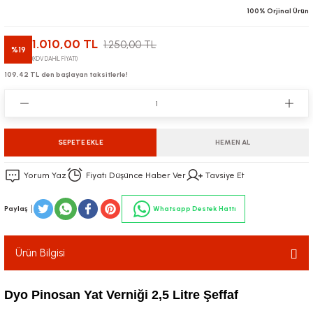
100% Orjinal Ürün
1.010,00 TL
1.250,00 TL
%19
(KDV DAHİL FİYATI)
109,42 TL den başlayan taksitlerle!
SEPETE EKLE
HEMEN AL
Yorum Yaz
Fiyatı Düşünce Haber Ver
Tavsiye Et
Paylaş
Whatsapp Destek Hattı
Ürün Bilgisi
Dyo Pinosan Yat Verniği 2,5 Litre Şeffaf