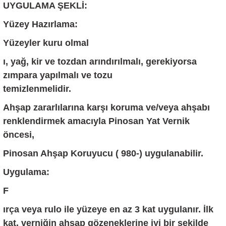
UYGULAMA ŞEKLİ:
Yüzey Hazırlama:
Yüzeyler kuru olmal
ı, yağ, kir ve tozdan arındırılmalı, gerekiyorsa
zımpara yapılmalı ve tozu
temizlenmelidir.
Ah
şap zararlılarına karşı koruma ve/veya ahşabı
renklendirmek amacıyla Pinosan Yat Vernik
öncesi,
Pinosan Ahşap Koruyucu ( 980-) uygulanabilir.
Uygulama:
F
ırça veya rulo ile yüzeye en az 3 kat uygulanır. İlk
kat, verniğin ahşap gözeneklerine iyi bir şekilde