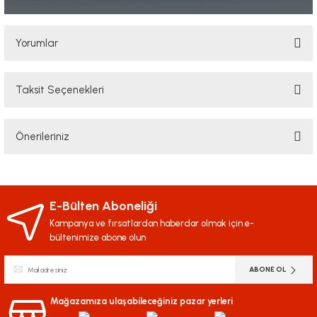
Yorumlar
Taksit Seçenekleri
Bu ürüne ilk yorumu siz yapın!
Önerileriniz
Yorum Yaz
Bu ürünün fiyat bilgisi, resim, ürün açıklamalarında ve diğer konularda
yetersiz gördüğünüz noktaları öneri formunu kullanarak tarafımıza
iletebilirsiniz.
E-Bülten Aboneliği
Görüş ve önerileriniz için teşekkür ederiz.
Kampanya ve fırsatlardan haberdar olmak için e-
bültenimize abone olun
Ürün resmi kalitesiz, bozuk veya görüntülenemiyor.
ABONE OL
Ürün açıklamasında eksik bilgiler bulunuyor.
Ürün bilgilerinde hatalar bulunuyor.
Mağazamıza ulaşabileceğiniz pazar yerleri
Ürün fiyatı diğer sitelerden daha pahalı.