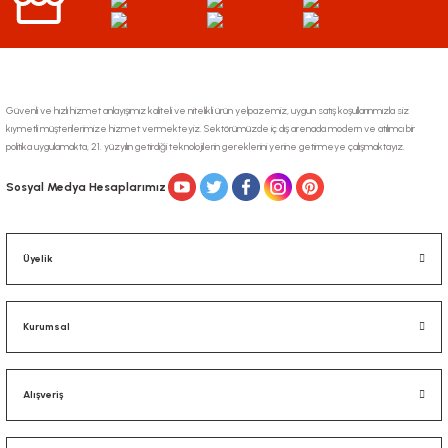
Bu ürüne benzer farklı alternatifler olmalı.
Güvenli ve hızlı hizmet anlayışımız kaliteli ve nitelikli ürün yelpazemiz, uygun satış koşullarınmızla siz
kıymetli müşterilerimize hizmet vermekteyiz. Sektörümüzde iç dış arenada modern ve atılımcı bir
politika uygulamakta, 21. yüzyılın getirdiği teknolojilerin gereklerini yerine getirmeye çalışmaktayız.
Gönder
Sosyal Medya Hesaplarımız
Üyelik
Kurumsal
Alışveriş