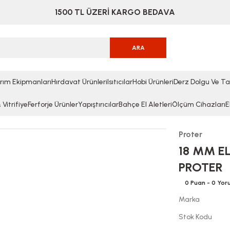
1500 TL ÜZERİ KARGO BEDAVA
ARA
rım Ekipmanları
Hırdavat Ürünleri
Isıtıcılar
Hobi Ürünleri
Derz Dolgu Ve Ta
Vitrifiye
Ferforje Ürünler
Yapıştırıcılar
Bahçe El Aletleri
Ölçüm Cihazları
E
Proter
18 MM E
PROTER
0 Puan - 0 Yo
Marka
Stok Kodu