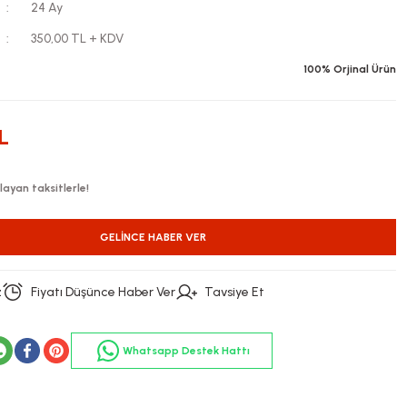
24 Ay
350,00 TL + KDV
100% Orjinal Ürün
L
ayan taksitlerle!
GELINCE HABER VER
z
Fiyatı Düşünce Haber Ver
Tavsiye Et
Whatsapp Destek Hattı