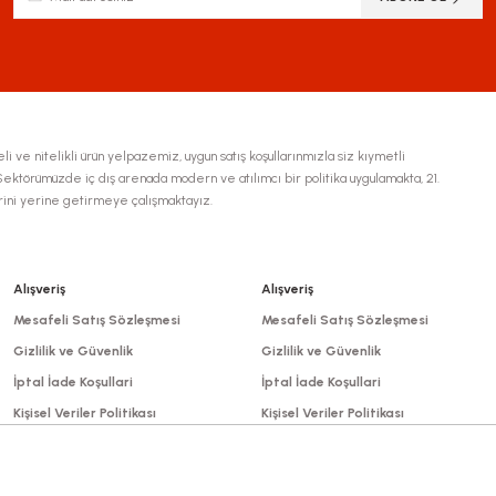
li ve nitelikli ürün yelpazemiz, uygun satış koşullarınmızla siz kıymetli
ktörümüzde iç dış arenada modern ve atılımcı bir politika uygulamakta, 21.
erini yerine getirmeye çalışmaktayız.
Gönder
Alışveriş
Alışveriş
Mesafeli Satış Sözleşmesi
Mesafeli Satış Sözleşmesi
Gizlilik ve Güvenlik
Gizlilik ve Güvenlik
İptal İade Koşullari
İptal İade Koşullari
Kişisel Veriler Politikası
Kişisel Veriler Politikası