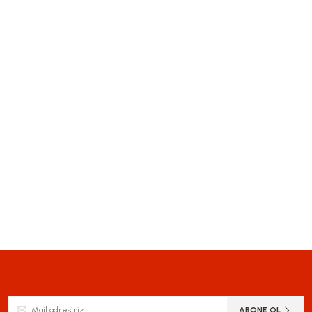
siz gördüğünüz noktaları öneri formunu kullanarak tarafımıza iletebilirsiniz.
Bu ürüne ilk yorumu siz yapın!
Yorum Yaz
ABONE OL