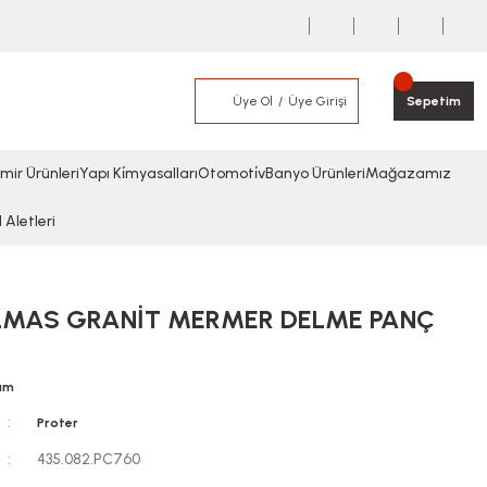
Üye Ol
Üye Girişi
Sepetim
mir Ürünleri
Yapı Ki̇myasalları
Otomoti̇v
Banyo Ürünleri
Mağazamız
l Aletleri
LMAS GRANİT MERMER DELME PANÇ
rum
Proter
435.082.PC760