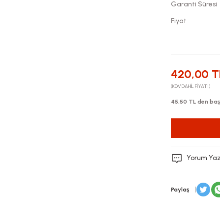
Garanti Süresi
Fiyat
420,00 T
(KDV DAHİL FİYATI)
45,50 TL den başl
Yorum Ya
Paylaş