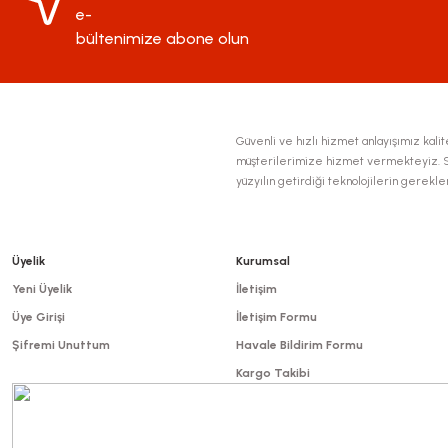
Ürün bilgilerinde hatalar bulunuyor.
e-
Ürün fiyatı diğer sitelerden daha pahalı.
bültenimize abone olun
Bu ürüne benzer farklı alternatifler olmalı.
Güvenli ve hızlı hizmet anlayışımız kalite
müşterilerimize hizmet vermekteyiz. Se
yüzyılın getirdiği teknolojilerin gerekl
Üyelik
Kurumsal
Yeni Üyelik
İletişim
Üye Girişi
İletişim Formu
Şifremi Unuttum
Havale Bildirim Formu
Kargo Takibi