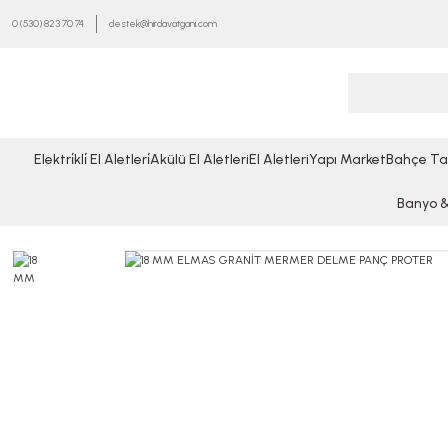
0 (530) 823 70 74
destek@hirdavatgani.com
Elektri̇kli̇ El Aletleri̇
Akülü El Aletleri
El Aletleri
Yapı Market
Bahçe Ta
Banyo & 