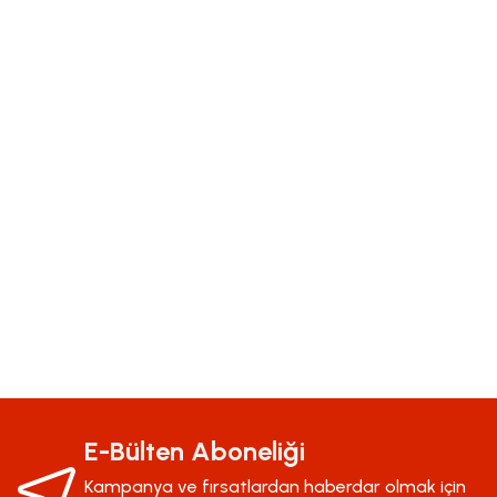
Bu ürünün fiyat bilgisi, resim, ürün açıklamalarında ve diğer konularda yeter
Görüş ve önerileriniz için teşekkür ederiz.
Ürün resmi kalitesiz, bozuk veya görüntülenemiyor.
E-Bülten Aboneliği
Ürün açıklamasında eksik bilgiler bulunuyor.
Kampanya ve fırsatlardan haberdar olmak için