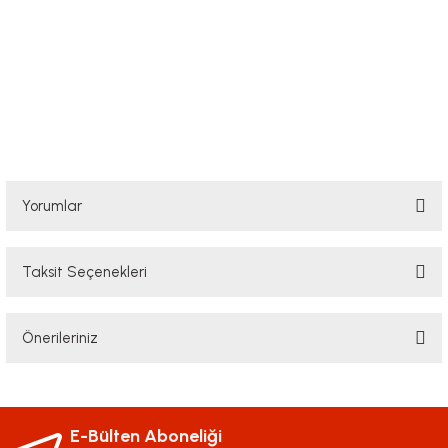
Yorumlar
Taksit Seçenekleri
Bu ürüne ilk yorumu siz yapın!
Önerileriniz
Yorum Yaz
Bu ürünün fiyat bilgisi, resim, ürün açıklamalarında ve diğer konularda
yetersiz gördüğünüz noktaları öneri formunu kullanarak tarafımıza
iletebilirsiniz.
E-Bülten Aboneliği