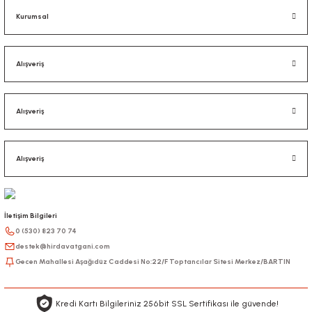
Kurumsal
Alışveriş
Alışveriş
Alışveriş
İletişim Bilgileri
0 (530) 823 70 74
destek@hirdavatgani.com
Gecen Mahallesi Aşağıdüz Caddesi No:22/F Toptancılar Sitesi Merkez/BARTIN
Kredi Kartı Bilgileriniz 256bit SSL Sertifikası ile güvende!