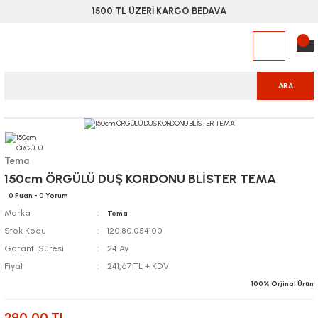
1500 TL ÜZERİ KARGO BEDAVA
ARA
Tema
150cm ÖRGÜLÜ DUŞ KORDONU BLİSTER TEMA
0 Puan - 0 Yorum
Marka
Tema
Stok Kodu
120.80.054100
Garanti Süresi
24 Ay
Fiyat
241,67 TL + KDV
100% Orjinal Ürün
290,00 TL