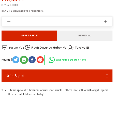
(KDV DAHİL FİYATI)
31,42 TL den başlayan taksitlerle!
SEPETE EKLE
HEMEN AL
Yorum Yaz
Fiyatı Düşünce Haber Ver
Tavsiye Et
Paylaş
Whatsapp Destek Hattı
Ürün Bilgisi
Tema spiral duş hortumu örgülü ince kenetli 150 cm ince, çift kenetli örgülü spiral
150 cm uzunluk blister ambalajlı