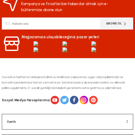
Görüş ve önerileriniz için teşekkür ederiz.
Kampanya ve fırsatlardan haberdar olmak için e-
bültenimize abone olun
Ürün resmi kalitesiz, bozuk veya görüntülenemiyor.
ABONE OL
Ürün açıklamasında eksik bilgiler bulunuyor.
Ürün bilgilerinde hatalar bulunuyor.
Mağazamıza ulaşabileceğiniz pazar yerleri
Ürün fiyatı diğer sitelerden daha pahalı.
Bu ürüne benzer farklı alternatifler olmalı.
Güvenli ve hızlı hizmet anlayışımız kaliteli ve nitelikli ürün yelpazemiz, uygun satış koşullarınmızla siz
kıymetli müşterilerimize hizmet vermekteyiz. Sektörümüzde iç dış arenada modern ve atılımcı bir
politika uygulamakta, 21. yüzyılın getirdiği teknolojilerin gereklerini yerine getirmeye çalışmaktayız.
Gönder
Sosyal Medya Hesaplarımız
Üyelik