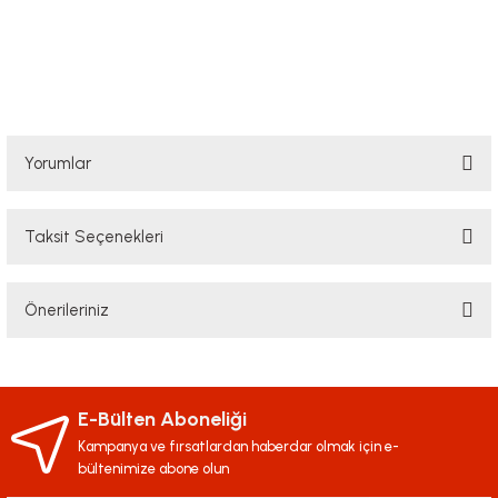
Yorumlar
Taksit Seçenekleri
Bu ürüne ilk yorumu siz yapın!
Önerileriniz
Yorum Yaz
Bu ürünün fiyat bilgisi, resim, ürün açıklamalarında ve diğer konularda
yetersiz gördüğünüz noktaları öneri formunu kullanarak tarafımıza
iletebilirsiniz.
E-Bülten Aboneliği
Görüş ve önerileriniz için teşekkür ederiz.
Kampanya ve fırsatlardan haberdar olmak için e-
bültenimize abone olun
Ürün resmi kalitesiz, bozuk veya görüntülenemiyor.