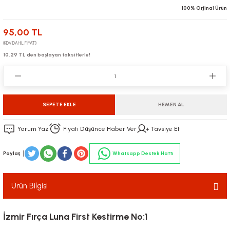
100% Orjinal Ürün
95,00 TL
(KDV DAHİL FİYATI)
10,29 TL den başlayan taksitlerle!
SEPETE EKLE
HEMEN AL
Yorum Yaz
Fiyatı Düşünce Haber Ver
Tavsiye Et
Paylaş
Whatsapp Destek Hattı
Ürün Bilgisi
İzmir Fırça Luna First Kestirme No:1