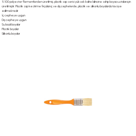
% 100 polyester flementlerden üretilmiş. plastik sap serisi yüksek kalite bilincine sahip boyacı ustaları için
üretilmiştir. Plastik sap kestirme fırçaları iç ve dış cephelerde, plastik ve silikonlu boyalarda tavsiye
edilmektedir.
İç cepheye uygun
Dış cepheye uygun
Su bazlı boyalar
Plastik boyalar
Silikonlu boyalar