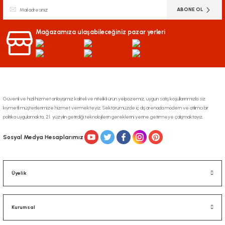
ABONE OL
Ürün açıklamasında eksik bilgiler bulunuyor.
Ürün bilgilerinde hatalar bulunuyor.
Mağazamıza ulaşabileceğiniz pazar yerleri
Ürün fiyatı diğer sitelerden daha pahalı.
Bu ürüne benzer farklı alternatifler olmalı.
Güvenli ve hızlı hizmet anlayışımız kaliteli ve nitelikli ürün yelpazemiz, uygun satış koşullarınmızla siz
kıymetli müşterilerimize hizmet vermekteyiz. Sektörümüzde iç dış arenada modern ve atılımcı bir
politika uygulamakta, 21. yüzyılın getirdiği teknolojilerin gereklerini yerine getirmeye çalışmaktayız.
Gönder
Sosyal Medya Hesaplarımız
Üyelik
Kurumsal