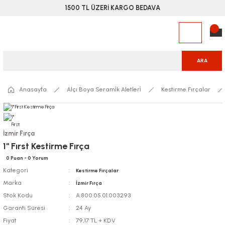
1500 TL ÜZERİ KARGO BEDAVA
ARA
Anasayfa
Alçı Boya Serami̇k Aletleri̇
Kestirme Fırçalar
İzmir Fırça
1'' Fırst Kestirme Fırça
0 Puan - 0 Yorum
Kategori
Kestirme Fırçalar
Marka
İzmir Fırça
Stok Kodu
A.800.05.01.003293
Garanti Süresi
24 Ay
Fiyat
79,17 TL + KDV