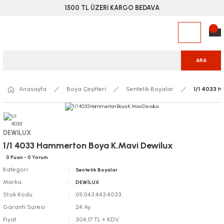
1500 TL ÜZERİ KARGO BEDAVA
ARA
Anasayfa
Boya Çeşitleri
Sentetik Boyalar
1/1 4033 
DEWİLUX
1/1 4033 Hammerton Boya K.Mavi Dewilux
0 Puan - 0 Yorum
Kategori
Sentetik Boyalar
Marka
DEWİLUX
Stok Kodu
011.043.443.4033
Garanti Süresi
24 Ay
Fiyat
304,17 TL + KDV