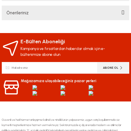
Bu ürüne ilk yorumu siz yapın!
Önerileriniz
Yorum Yaz
Bu ürünün fiyat bilgisi, resim, ürün açıklamalarında ve diğer konularda
yetersiz gördüğünüz noktaları öneri formunu kullanarak tarafımıza
iletebilirsiniz.
E-Bülten Aboneliği
Görüş ve önerileriniz için teşekkür ederiz.
Kampanya ve fırsatlardan haberdar olmak için e-
bültenimize abone olun
Ürün resmi kalitesiz, bozuk veya görüntülenemiyor.
ABONE OL
Ürün açıklamasında eksik bilgiler bulunuyor.
Ürün bilgilerinde hatalar bulunuyor.
Mağazamıza ulaşabileceğiniz pazar yerleri
Ürün fiyatı diğer sitelerden daha pahalı.
Bu ürüne benzer farklı alternatifler olmalı.
Güvenli ve hızlı hizmet anlayışımız kaliteli ve nitelikli ürün yelpazemiz, uygun satış koşullarınmızla siz
kıymetli müşterilerimize hizmet vermekteyiz. Sektörümüzde iç dış arenada modern ve atılımcı bir
politika uygulamakta, 21. yüzyılın getirdiği teknolojilerin gereklerini yerine getirmeye çalışmaktayız.