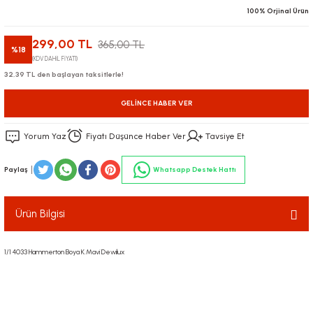
100% Orjinal Ürün
299,00 TL
365,00 TL
%18
(KDV DAHİL FİYATI)
32,39 TL den başlayan taksitlerle!
GELINCE HABER VER
Yorum Yaz
Fiyatı Düşünce Haber Ver
Tavsiye Et
Paylaş
Whatsapp Destek Hattı
Ürün Bilgisi
1/1 4033 Hammerton Boya K.Mavi Dewilux